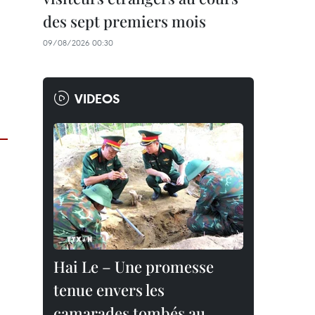
des sept premiers mois
09/08/2026 00:30
VIDEOS
Hai Le – Une promesse
tenue envers les
camarades tombés au