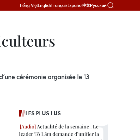
Tiếng Việt
English
Français
Español
Русский
中文
iculteurs
 d’une cérémonie organisée le 13
LES PLUS LUS
Actualité de la semaine : Le
leader Tô Lâm demande d’unifier la