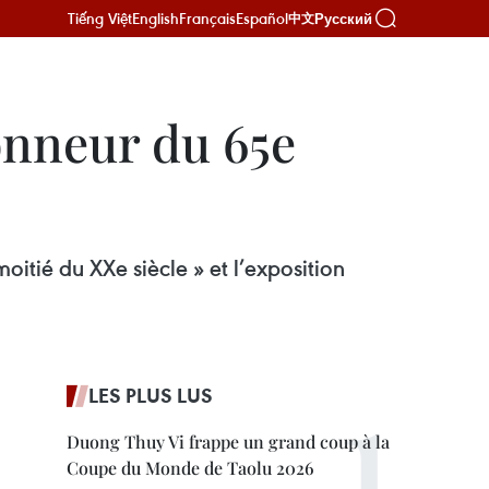
Tiếng Việt
English
Français
Español
Русский
中文
onneur du 65e
itié du XXe siècle » et l’exposition
LES PLUS LUS
Duong Thuy Vi frappe un grand coup à la
Coupe du Monde de Taolu 2026