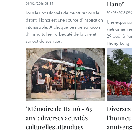
Hanoï
01/02/2016 08:55
Tous les passionnés de peinture vous le
30/08/2018 09:
diront, Hanoï est une source d’inspiration
Une expositio
intarissable. A chaque peintre sa façon
vietnamiennes
d’immortaliser la beauté de la ville et
29 août à l’a
surtout de ses rues.
Thang Long, 
"Mémoire de Hanoï - 65
Diverses 
ans": diverses activités
l’honneu
culturelles attendues
anniversa