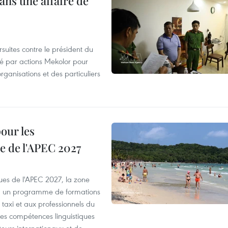
ans une affaire de
suites contre le président du
été par actions Mekolor pour
organisations et des particuliers
our les
e de l'APEC 2027
es de l'APEC 2027, la zone
, un programme de formations
taxi et aux professionnels du
r les compétences linguistiques