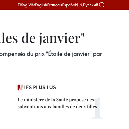
Tiếng Việt
English
Français
Español
Русский
中文
les de janvier"
mpensés du prix "Étoile de janvier" par
LES PLUS LUS
Le ministère de la Santé propose des
subventions aux familles de deux filles