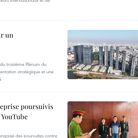
iteurs internationaux et de
ur un
s du troisième Plénum du
entation stratégique et une
4
reprise poursuivis
r YouTube
 engagé des poursuites contre