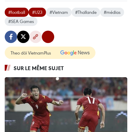
#football
#U23
#Vietnam
#Thaïlande
#médias
#SEA Games
Theo dõi VietnamPlus
SUR LE MÊME SUJET