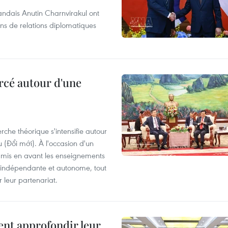
andais Anutin Charnvirakul ont
ans de relations diplomatiques
rcé autour d'une
rche théorique s'intensifie autour
(Đổi mới). À l'occasion d'un
t mis en avant les enseignements
 indépendante et autonome, tout
 leur partenariat.
ent approfondir leur