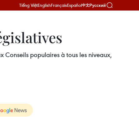
Tiếng Việt
English
Français
Español
Русский
中文
gislatives
 Conseils populaires à tous les niveaux,