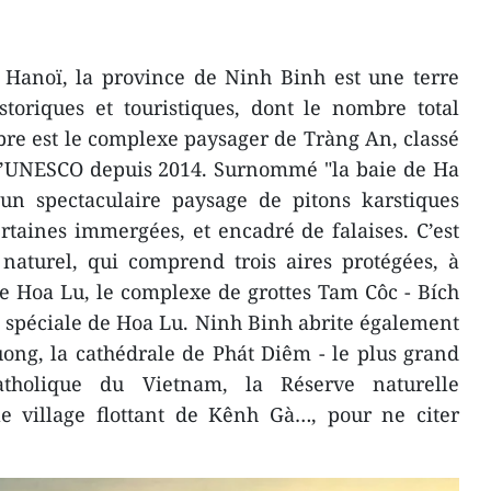
 Hanoï, la province de Ninh Binh est une terre
istoriques et touristiques, dont le nombre total
èbre est le complexe paysager de Tràng An, classé
l’UNESCO depuis 2014. Surnommé "la baie de Ha
d’un spectaculaire paysage de pitons karstiques
ertaines immergées, et encadré de falaises. C’est
 naturel, qui comprend trois aires protégées, à
de Hoa Lu, le complexe de grottes Tam Côc - Bích
on spéciale de Hoa Lu. Ninh Binh abrite également
ong, la cathédrale de Phát Diêm - le plus grand
atholique du Vietnam, la Réserve naturelle
 village flottant de Kênh Gà…, pour ne citer