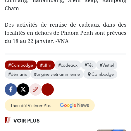
Chhnang, Battambang, Siem Reap, Kampong
Cham.
Des activités de remise de cadeaux dans des
localités en dehors de Phnom Penh sont prévues
du 18 au 22 janvier. -VNA
#Cambodge
#offrir
#cadeaux
#Têt
#Viettel
#démunis
#origine vietnammienne
Cambodge
Theo dõi VietnamPlus
VOIR PLUS