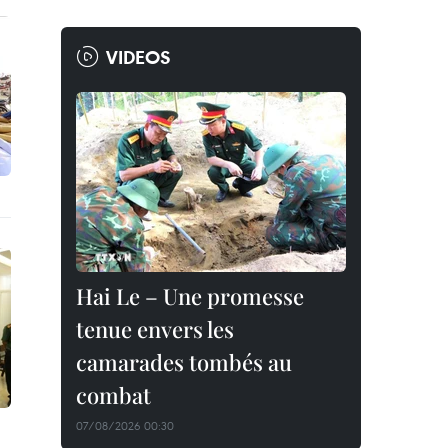
VIDEOS
Hai Le – Une promesse
tenue envers les
camarades tombés au
combat
07/08/2026 00:30