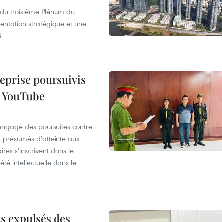
s du troisième Plénum du
entation stratégique et une
4
reprise poursuivis
r YouTube
 engagé des poursuites contre
s présumés d'atteinte aux
ires s'inscrivent dans le
été intellectuelle dans le
ts expulsés des