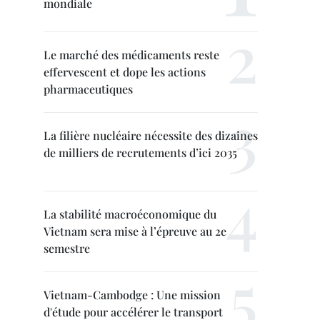
mondiale
Le marché des médicaments reste
effervescent et dope les actions
pharmaceutiques
La filière nucléaire nécessite des dizaines
de milliers de recrutements d’ici 2035
La stabilité macroéconomique du
Vietnam sera mise à l’épreuve au 2e
semestre
Vietnam-Cambodge : Une mission
d'étude pour accélérer le transport