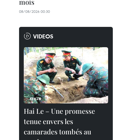
mois
08/08/2026 00:30
VIDEOS
Hai Le – Une promesse
tenue envers les
camarades tombés au