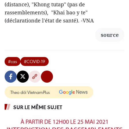
(distance), "Khong tutap" (pas de
rassemblements), "Khai bao y te"
(déclarationde l'état de santé). -VNA
source
#cas
#COVID-19
Theo dõi VietnamPlus
SUR LE MÊME SUJET