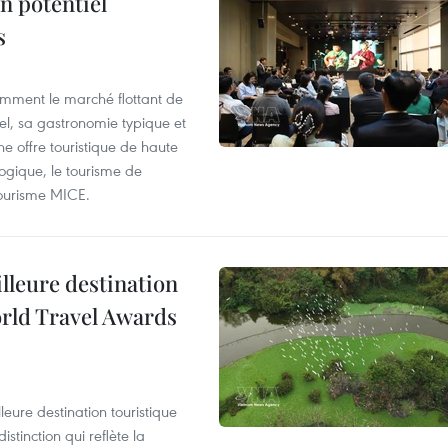
n potentiel
s
mment le marché flottant de
nel, sa gastronomie typique et
ne offre touristique de haute
logique, le tourisme de
e tourisme MICE.
illeure destination
orld Travel Awards
leure destination touristique
tinction qui reflète la