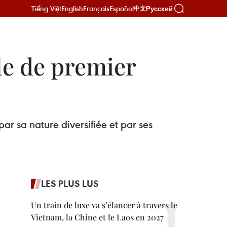
Tiếng Việt
English
Français
Español
Русский
中文
le de premier
par sa nature diversifiée et par ses
LES PLUS LUS
Un train de luxe va s’élancer à travers le
Vietnam, la Chine et le Laos en 2027