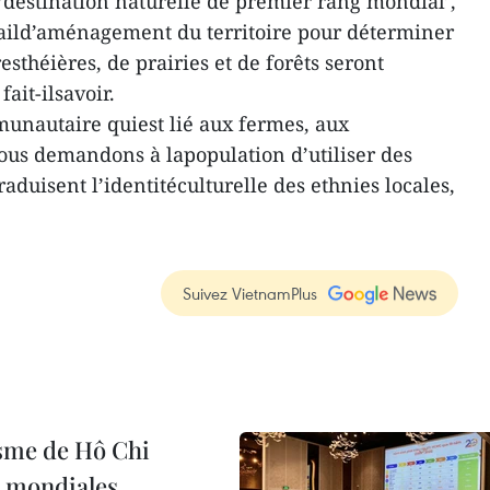
e‘destination naturelle de premier rang mondial’,
vaild’aménagement du territoire pour déterminer
esthéières, de prairies et de forêts seront
fait-ilsavoir.
unautaire quiest lié aux fermes, aux
nous demandons à lapopulation d’utiliser des
aduisent l’identitéculturelle des ethnies locales,
Suivez VietnamPlus
isme de Hô Chi
s mondiales