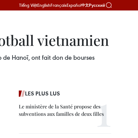
Tiếng Việt
English
Français
Español
Русский
中文
otball vietnamien
 de Hanoï, ont fait don de bourses
LES PLUS LUS
Le ministère de la Santé propose des
subventions aux familles de deux filles