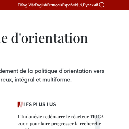
Tiếng Việt
English
Français
Español
Русский
中文
ue d'orientation
ement de la politique d'orientation vers
ureux, intégral et multiforme.
LES PLUS LUS
L'Indonésie redémarre le réacteur TRIGA
2000 pour faire progresser la recherche