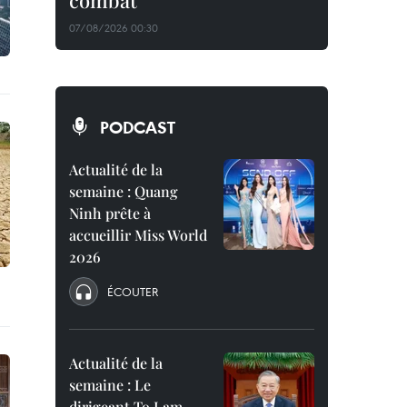
combat
07/08/2026 00:30
PODCAST
Actualité de la
semaine : Quang
Ninh prête à
accueillir Miss World
2026
ÉCOUTER
Actualité de la
semaine : Le
dirigeant To Lam