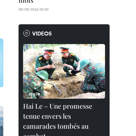
mois
08/08/2026 00:30
VIDEOS
Hai Le – Une promesse
tenue envers les
camarades tombés au