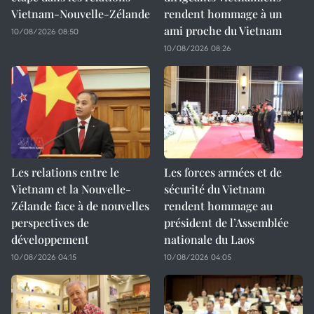
Vietnam-Nouvelle-Zélande
rendent hommage à un
ami proche du Vietnam
10/08/2026 08:50
10/08/2026 08:26
Les relations entre le
Les forces armées et de
Vietnam et la Nouvelle-
sécurité du Vietnam
Zélande face à de nouvelles
rendent hommage au
perspectives de
président de l’Assemblée
développement
nationale du Laos
10/08/2026 04:15
10/08/2026 04:05