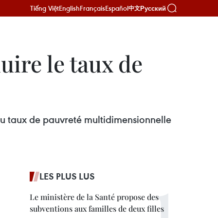
Tiếng Việt
English
Français
Español
Русский
中文
duire le taux de
n du taux de pauvreté multidimensionnelle
LES PLUS LUS
Le ministère de la Santé propose des
subventions aux familles de deux filles