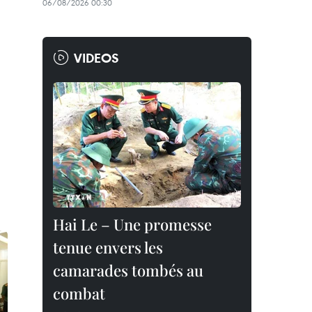
06/08/2026 00:30
VIDEOS
Hai Le – Une promesse
tenue envers les
camarades tombés au
combat