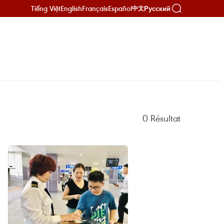
Tiếng Việt
English
Français
Español
Русский
中文
0
Résultat