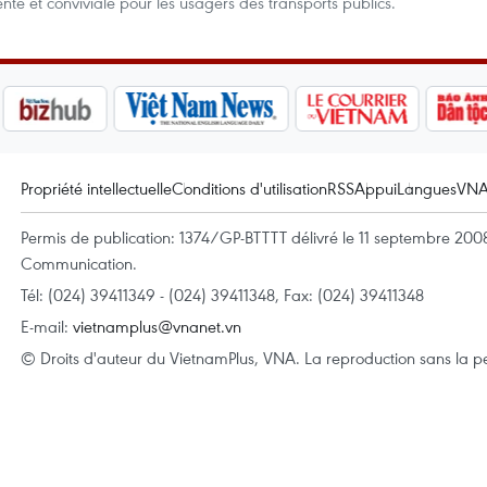
te et conviviale pour les usagers des transports publics.
Propriété intellectuelle
Conditions d'utilisation
RSS
Appui
Langues
VN
Permis de publication: 1374/GP-BTTTT délivré le 11 septembre 2008 
Communication.
Tél: (024) 39411349 - (024) 39411348, Fax: (024) 39411348
E-mail:
vietnamplus@vnanet.vn
© Droits d'auteur du VietnamPlus, VNA. La reproduction sans la per