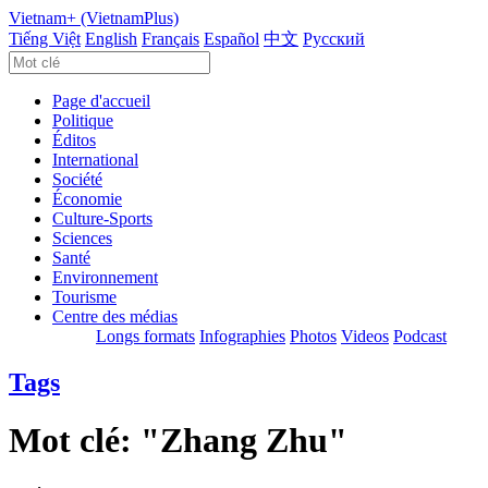
Vietnam+ (VietnamPlus)
Tiếng Việt
English
Français
Español
中文
Русский
Page d'accueil
Politique
Éditos
International
Société
Économie
Culture-Sports
Sciences
Santé
Environnement
Tourisme
Centre des médias
Longs formats
Infographies
Photos
Videos
Podcast
Tags
Mot clé:
"Zhang Zhu"