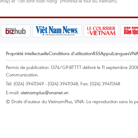
ily) et "Tân binh toàn nang" (Montrez-le tout au Vietnam).
Propriété intellectuelle
Conditions d'utilisation
RSS
Appui
Langues
VN
Permis de publication: 1374/GP-BTTTT délivré le 11 septembre 2008 
Communication.
Tél: (024) 39411349 - (024) 39411348, Fax: (024) 39411348
E-mail:
vietnamplus@vnanet.vn
© Droits d'auteur du VietnamPlus, VNA. La reproduction sans la per