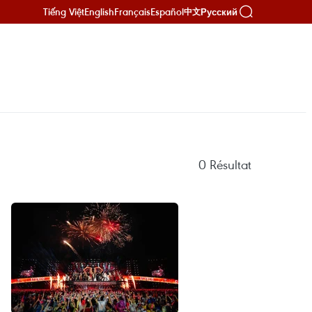
Tiếng Việt
English
Français
Español
Русский
中文
0
Résultat