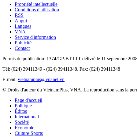
Propriété intellectuelle
Conditions d'utilisation
RSS
Appui
Langues
VNA
Service d'information
Publicité
Contact
Permis de publication: 1374/GP-BTTTT délivré le 11 septembre 2008 p
Tél: (024) 39411349 - (024) 39411348, Fax: (024) 39411348
E-mail:
vietnamplus@vnanet.vn
© Droits d'auteur du VietnamPlus, VNA. La reproduction sans la permis
Page d'accueil
Politique
Éditos
International
Société
Économie
Culture-Sports