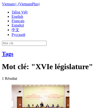
Vietnam+ (VietnamPlus)
Tiếng Việt
English
Français
Español
中文
Русский
Tags
Mot clé:
"XVIe législature"
1
Résultat