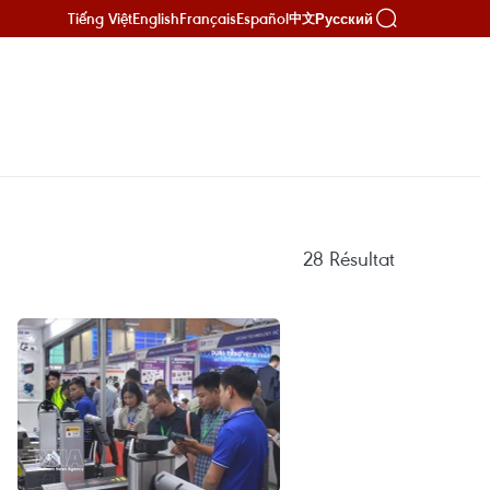
Tiếng Việt
English
Français
Español
Русский
中文
28
Résultat