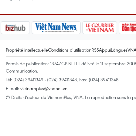
Propriété intellectuelle
Conditions d'utilisation
RSS
Appui
Langues
VN
Permis de publication: 1374/GP-BTTTT délivré le 11 septembre 2008 
Communication.
Tél: (024) 39411349 - (024) 39411348, Fax: (024) 39411348
E-mail:
vietnamplus@vnanet.vn
© Droits d'auteur du VietnamPlus, VNA. La reproduction sans la per