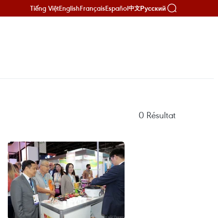
Tiếng Việt
English
Français
Español
Русский
中文
0
Résultat