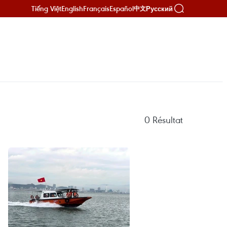
Tiếng Việt
English
Français
Español
Русский
中文
0
Résultat