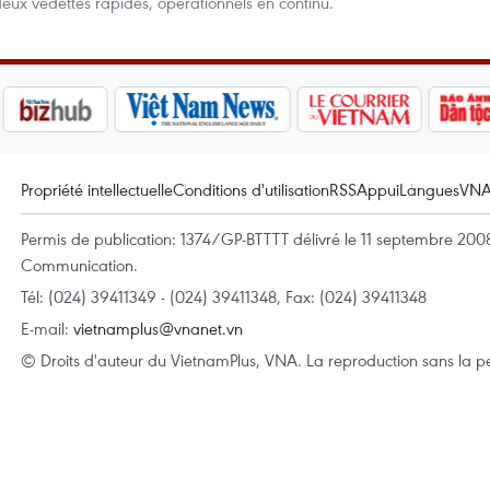
 deux vedettes rapides, opérationnels en continu.
Propriété intellectuelle
Conditions d'utilisation
RSS
Appui
Langues
VN
Permis de publication: 1374/GP-BTTTT délivré le 11 septembre 2008 
Communication.
Tél: (024) 39411349 - (024) 39411348, Fax: (024) 39411348
E-mail:
vietnamplus@vnanet.vn
© Droits d'auteur du VietnamPlus, VNA. La reproduction sans la per