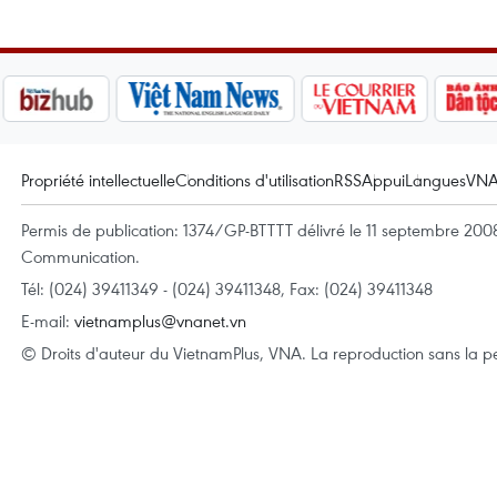
Propriété intellectuelle
Conditions d'utilisation
RSS
Appui
Langues
VN
Permis de publication: 1374/GP-BTTTT délivré le 11 septembre 2008 
Communication.
Tél: (024) 39411349 - (024) 39411348, Fax: (024) 39411348
E-mail:
vietnamplus@vnanet.vn
© Droits d'auteur du VietnamPlus, VNA. La reproduction sans la per