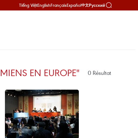
Tiếng Việt
English
Français
Español
Русский
中文
AMIENS EN EUROPE"
0
Résultat