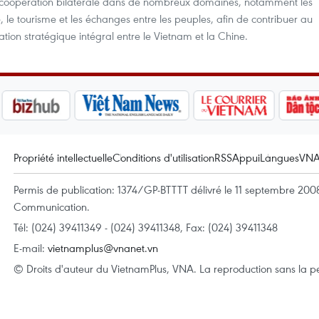
a coopération bilatérale dans de nombreux domaines, notamment les
e, le tourisme et les échanges entre les peuples, afin de contribuer au
ion stratégique intégral entre le Vietnam et la Chine.
Propriété intellectuelle
Conditions d'utilisation
RSS
Appui
Langues
VN
Permis de publication: 1374/GP-BTTTT délivré le 11 septembre 2008 
Communication.
Tél: (024) 39411349 - (024) 39411348, Fax: (024) 39411348
E-mail:
vietnamplus@vnanet.vn
© Droits d'auteur du VietnamPlus, VNA. La reproduction sans la per