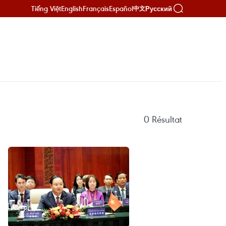
Tiếng Việt
English
Français
Español
Русский
中文
0
Résultat