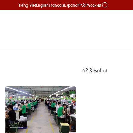
Tiếng Việt
English
Français
Español
Русский
中文
62
Résultat