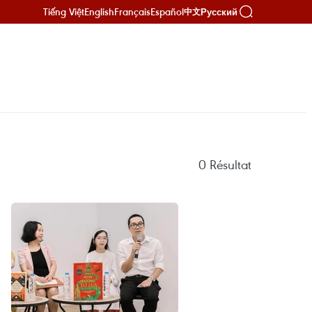
Tiếng Việt
English
Français
Español
Русский
中文
0
Résultat