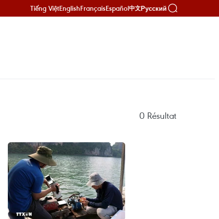
Tiếng Việt
English
Français
Español
Русский
中文
0
Résultat