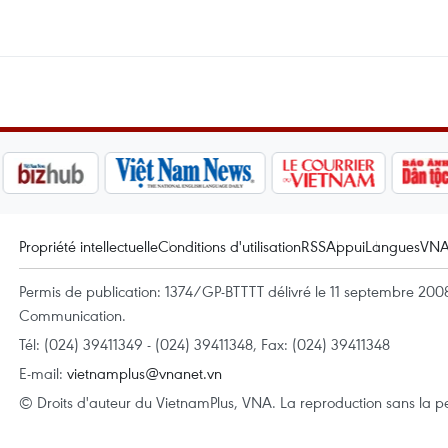
Propriété intellectuelle
Conditions d'utilisation
RSS
Appui
Langues
VN
Permis de publication: 1374/GP-BTTTT délivré le 11 septembre 2008 
Communication.
Tél: (024) 39411349 - (024) 39411348, Fax: (024) 39411348
E-mail:
vietnamplus@vnanet.vn
© Droits d'auteur du VietnamPlus, VNA. La reproduction sans la per