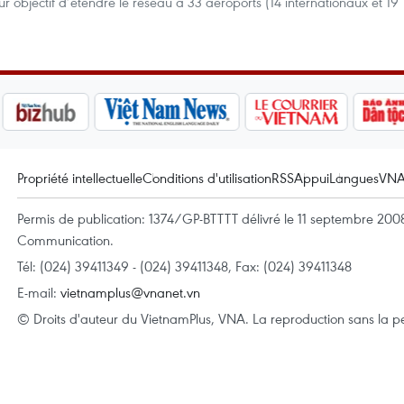
r objectif d’étendre le réseau à 33 aéroports (14 internationaux et 19
Propriété intellectuelle
Conditions d'utilisation
RSS
Appui
Langues
VN
Permis de publication: 1374/GP-BTTTT délivré le 11 septembre 2008 
Communication.
Tél: (024) 39411349 - (024) 39411348, Fax: (024) 39411348
E-mail:
vietnamplus@vnanet.vn
© Droits d'auteur du VietnamPlus, VNA. La reproduction sans la per