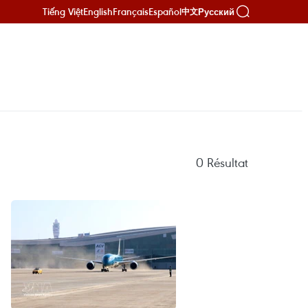
Tiếng Việt
English
Français
Español
Русский
中文
0
Résultat