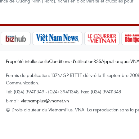
ince de Quang Ninh (Nord), riches en biodiversité et cruciales pour
Propriété intellectuelle
Conditions d'utilisation
RSS
Appui
Langues
VN
Permis de publication: 1374/GP-BTTTT délivré le 11 septembre 2008 
Communication.
Tél: (024) 39411349 - (024) 39411348, Fax: (024) 39411348
E-mail:
vietnamplus@vnanet.vn
© Droits d'auteur du VietnamPlus, VNA. La reproduction sans la per