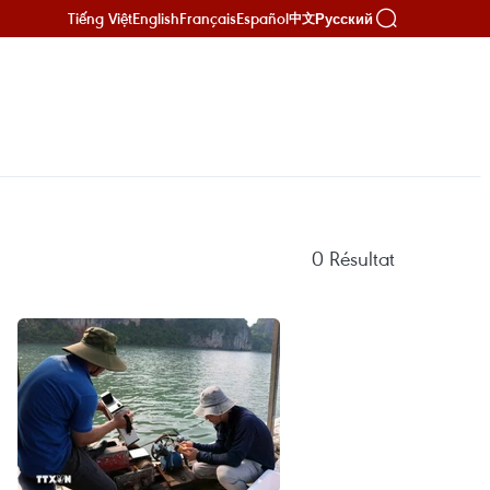
Tiếng Việt
English
Français
Español
Русский
中文
0
Résultat