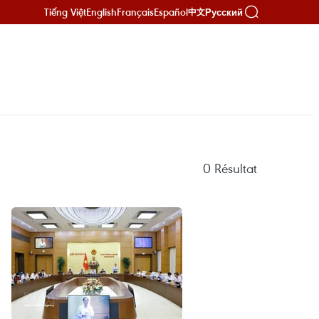
Tiếng Việt
English
Français
Español
Русский
中文
0
Résultat