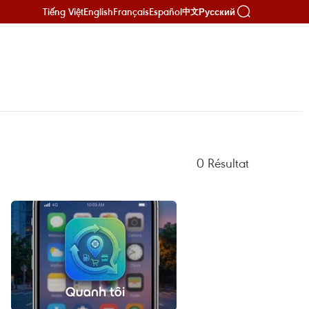
Tiếng Việt
English
Français
Español
Русский
中文
0
Résultat