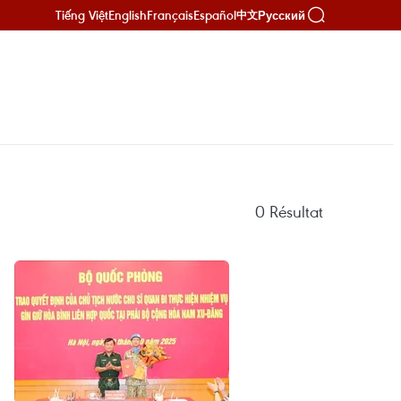
Tiếng Việt
English
Français
Español
Русский
中文
0
Résultat