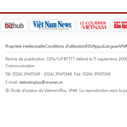
Propriété intellectuelle
Conditions d'utilisation
RSS
Appui
Langues
VN
Permis de publication: 1374/GP-BTTTT délivré le 11 septembre 2008 
Communication.
Tél: (024) 39411349 - (024) 39411348, Fax: (024) 39411348
E-mail:
vietnamplus@vnanet.vn
© Droits d'auteur du VietnamPlus, VNA. La reproduction sans la per