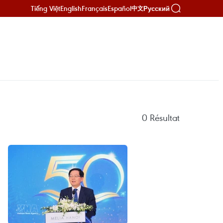
Tiếng Việt
English
Français
Español
Русский
中文
0
Résultat