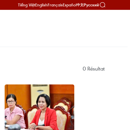
Tiếng Việt
English
Français
Español
Русский
中文
0
Résultat