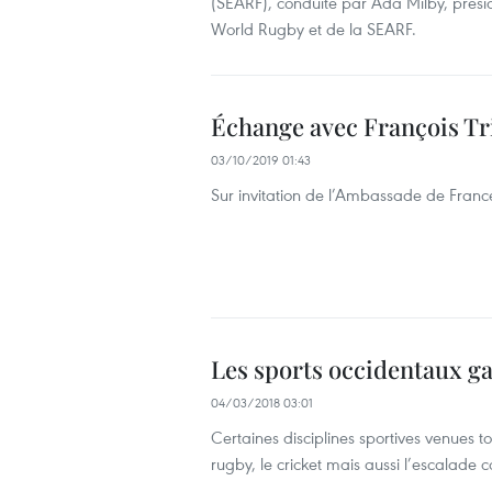
(SEARF), conduite par Ada Milby, prési
World Rugby et de la SEARF.
Échange avec François T
03/10/2019 01:43
Sur invitation de l’Ambassade de Franc
Les sports occidentaux g
04/03/2018 03:01
Certaines disciplines sportives venues to
rugby, le cricket mais aussi l’escala