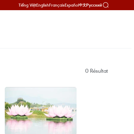
Tiếng Việt
English
Français
Español
Русский
中文
0
Résultat