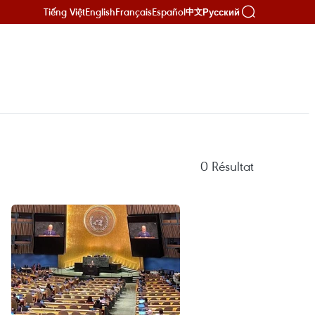
Tiếng Việt
English
Français
Español
Русский
中文
0
Résultat