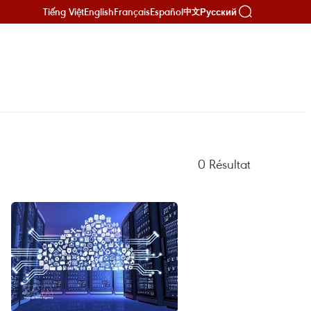
Tiếng Việt
English
Français
Español
Русский
中文
0
Résultat