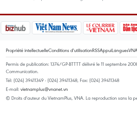
Propriété intellectuelle
Conditions d'utilisation
RSS
Appui
Langues
VN
Permis de publication: 1374/GP-BTTTT délivré le 11 septembre 2008 
Communication.
Tél: (024) 39411349 - (024) 39411348, Fax: (024) 39411348
E-mail:
vietnamplus@vnanet.vn
© Droits d'auteur du VietnamPlus, VNA. La reproduction sans la per