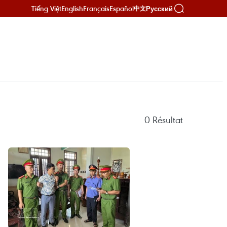
Tiếng Việt
English
Français
Español
Русский
中文
0
Résultat