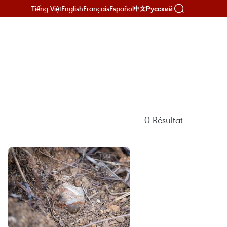
Tiếng Việt
English
Français
Español
Русский
中文
0
Résultat