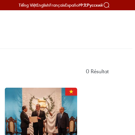
Tiếng Việt
English
Français
Español
Русский
中文
0
Résultat