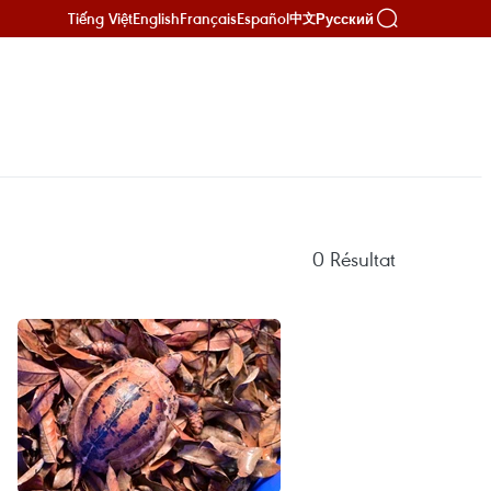
Tiếng Việt
English
Français
Español
Русский
中文
0
Résultat