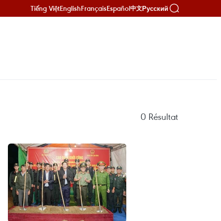
Tiếng Việt
English
Français
Español
Русский
中文
0
Résultat