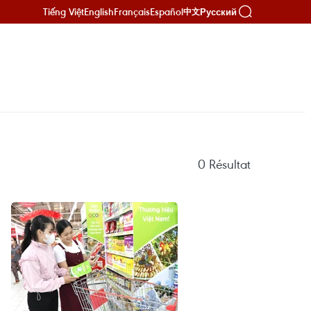
Tiếng Việt
English
Français
Español
Русский
中文
0
Résultat