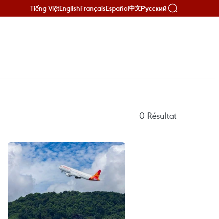
Tiếng Việt
English
Français
Español
Русский
中文
0
Résultat