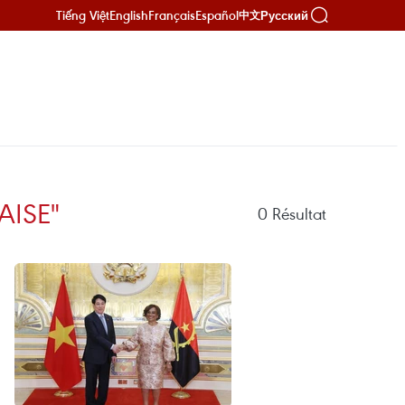
Tiếng Việt
English
Français
Español
Русский
中文
AISE"
0
Résultat