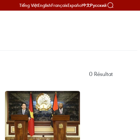
Tiếng Việt
English
Français
Español
Русский
中文
0
Résultat