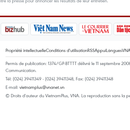
é la presse pour annoncer les résultats de leur entretien.
Propriété intellectuelle
Conditions d'utilisation
RSS
Appui
Langues
VN
Permis de publication: 1374/GP-BTTTT délivré le 11 septembre 2008 
Communication.
Tél: (024) 39411349 - (024) 39411348, Fax: (024) 39411348
E-mail:
vietnamplus@vnanet.vn
© Droits d'auteur du VietnamPlus, VNA. La reproduction sans la per