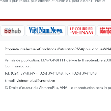
at « plus résolu, plus efficace et durable » pour assainir l’État et
Propriété intellectuelle
Conditions d'utilisation
RSS
Appui
Langues
VN
Permis de publication: 1374/GP-BTTTT délivré le 11 septembre 2008 
Communication.
Tél: (024) 39411349 - (024) 39411348, Fax: (024) 39411348
E-mail:
vietnamplus@vnanet.vn
© Droits d'auteur du VietnamPlus, VNA. La reproduction sans la per