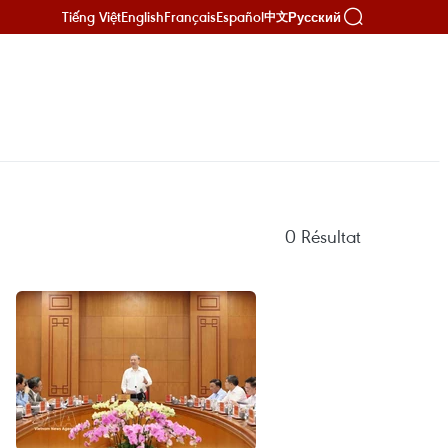
Tiếng Việt
English
Français
Español
Русский
中文
0
Résultat