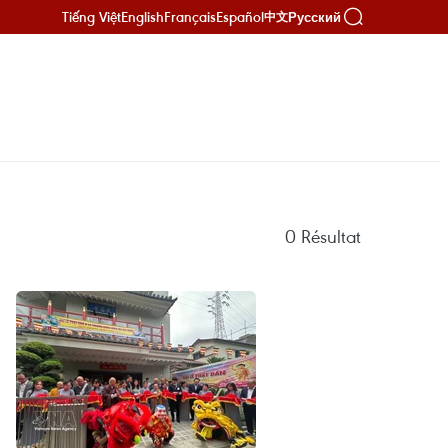
Tiếng Việt
English
Français
Español
Русский
中文
0
Résultat