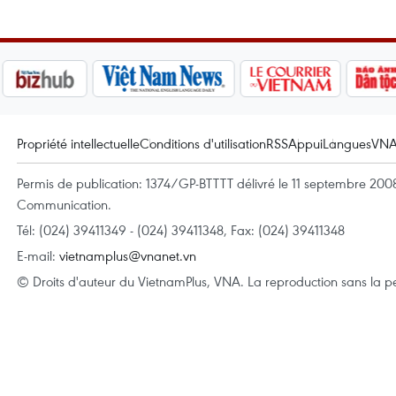
Propriété intellectuelle
Conditions d'utilisation
RSS
Appui
Langues
VN
Permis de publication: 1374/GP-BTTTT délivré le 11 septembre 2008 
Communication.
Tél: (024) 39411349 - (024) 39411348, Fax: (024) 39411348
E-mail:
vietnamplus@vnanet.vn
© Droits d'auteur du VietnamPlus, VNA. La reproduction sans la per