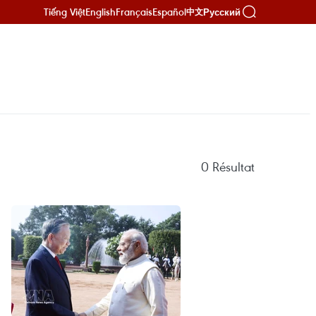
Tiếng Việt
English
Français
Español
Русский
中文
0
Résultat