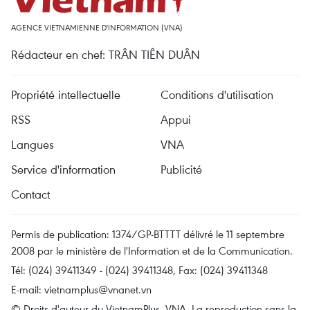
AGENCE VIETNAMIENNE D'INFORMATION (VNA)
Rédacteur en chef: TRÂN TIÊN DUÂN
Propriété intellectuelle
Conditions d'utilisation
RSS
Appui
Langues
VNA
Service d'information
Publicité
Contact
Permis de publication: 1374/GP-BTTTT délivré le 11 septembre
2008 par le ministère de l'Information et de la Communication.
Tél: (024) 39411349 - (024) 39411348, Fax: (024) 39411348
E-mail:
vietnamplus@vnanet.vn
© Droits d'auteur du VietnamPlus, VNA. La reproduction sans la